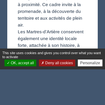
à proximité. Ce cadre invite à la
promenade, à la découverte du
territoire et aux activités de plein
air.
Les Martres-d'Artière conservent
également une identité locale
forte, attachée à son histoire, à
son patrimoine et à son cadre
This site uses cookies and gives you control over what you want
to activate
rural.
OK, accept all
Deny all cookies
Personalize
Tout en préservant son caractère
villageois, Les Martres-d'Artière
accompagne son développement
avec le souci de répondre aux
besoins des habitants : services,
vie scolaire, cadre de vie,