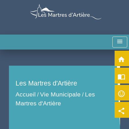
menu
home
import_contacts
Les Martres d'Artière
sentiment_satisfied_alt
Accueil
Vie Municipale
Les
/
/
Martres d'Artière
share