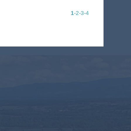
1
-2
-3
-4