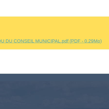
U DU CONSEIL MUNICIPAL.pdf (PDF - 0.29Mo)